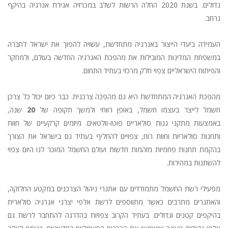
גדולים. בשנת 2020 החלה הרשות לשלב במכרזיה אגירת אנרגיה בהיקף
נרחב.
העמידה ביעדי הייצור באנרגיה מתחדשת, עשויה להפוך את ישראל לחברה
במשפחת המדינות המובילות את מהפכת האנרגיה החדשה בעולם, ולמחקר
והפיתוח הישראליים צפוי חלק מרכזי בעתיד התחום.
מהפכת האנרגיה המתחדשת היא גם מהפכה צרכנית. כבר כיום יכול כל צרכן
חשמל לייצר בעצמו חשמל, באופן רווחי ולמשך תקופה של
20
שנה,
באמצעות מתקני גגות סולאריים פוטו-וולטאים. מיזמים קרקעיים של חוות
ותחנות סולאריות וחוות רוח, צפויים להחליף בעתיד גם בישראל את הצורך
בהקמת תחנות פחמיות מזהמות חדשות ועולם החשמל המוכר לנו היום צפוי
להשתנות במהירות.
מפעילי רשת החשמל מתמודדים עם אתגרי ניהול הצרכנים במקטע החלוקה,
והאתגרים מתרבים כאשר מתווספים לרשת אלפי יצרני אנרגיה סולארית
בהיקפים קטנים וגדולים. בעתיד הקרוב צפויות בהדרגה להתחבר לרשת גם