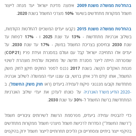
בהחלטת ממשלה משנת 2009
אימצה מדינת ישראל יעד מנחה לייצור
חשמל ממקורות מתחדשים בשיעור
10%
מצרכי החשמל בשנת
2020
.
בהחלטת ממשלה משנת 2015
נקבעו יעדים המשכיים להחלטות הקודמות,
בשילוב אנרגיות מתחדשות -
13%
עד שנת
2025
ו -
17%
לפחות עד
שנת
2030
ובחיסכון בצריכת החשמל במשק -
17%
עד שנת
2030
. על
יעדים אלו התחייבה ישראל קבל עם ועולם במסגרת ועידת פריז (
COP21
)
שמטרתה הייתה לייצר מסגרת חדשה של מחויבות עולמית מוצהרת לשינוי
מגמת האקלים הקשה. בשנת
2017
נכנס לספר החוקים תיקון לחוק משק
החשמל, אותו קידם ח"כ איתן ברושי, ובו עוגנו יעדי הממשלה לשילוב אנרגיה
מתחדשת וקובעו מנגנוני פיקוח לעמידה ביעדים (ראו
חוק משק החשמל
). ב
-2020 הודיע משרד האנרגיה
על כוונתו לעדכן את יעדי שילוב האנרגיות
המתחדשות ברשת החשמל ל-
% עד שנת
30
2030
.
כדי להבטיח עמידה ביעדים, מפרסמת הרשות לשירותים ציבוריים חשמל
("רשות החשמל") הסדרות לרכישת חשמל מיצרני חשמל ממקורות מתחדשים
בהיקפי ייצור ביתיים ומסחריים וכן הליכים תחרותיים לייצור חשמל ירוק בהיקפים