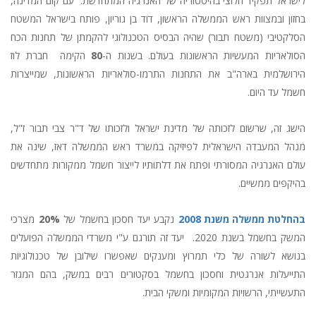
לישראל תפקיד חלוצי בהיסטוריה של האנרגיה המתחדשת. עם קום המדינה,
בחזון ובמצוות ראש הממשלה הראשון, דוד בן גוריון, פותח בישראל המשטח
הסלקטיבי (משטח תבור) שהיה הבסיס הטכנולוגי להקמתן של תחנות הכח
הסולאריות המעשיות הראשונות בעולם. בשנות ה-
80
הקימה חברת לוז
הירושלמית בארה"ב את התחנות התרמו-סולאריות הראשונות, שמייצרות
חשמל עד היום.
הישג זה, שרשום לזכותה של מדינת ישראל ולזכותו של ד"ר צבי תבור ז"ל,
מנהל המעבדה הישראלית לפיזיקה במשרד ראש הממשלה דאז, שינה את
עולם האנרגיה המסורתי ופתח את דלתותיו לייצור חשמל ממקורות מתחדשים
בהיקפים ממשיים.
בהחלטת ממשלה משנת 2008
נקבע יעד חסכון בחשמל של
20%
מצרכי
המשק בחשמל בשנת 2020. יעד זה תורגם ע"י משרדי הממשלה הפועלים
בנושא לשורה של כלי תמרוץ ומענקים שאפשרו שילובן של טכנולוגיות
התייעלות אנרגטית וחסכון בחשמל בסקטורים רבים במשק, בהם המגזר
התעשייתי, הרשויות המקומיות ומשקי הבית.