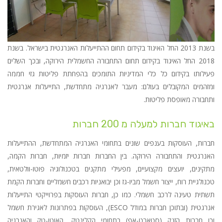
בשנת 2013 החל האיגוד בקידום תחום ההתייעלות האנרגטית בישראל. בשנת
2018 החל האיגוד בקידום תחום התחבורה החשמלית הירוקה, ובכך השלים
פעילותו בקידום כל כלי המדיניות התומכים בהפחתת פליטות גזי חממה
ומזהמים המקובלים בעולם: מעבר לאנרגיה מתחדשת, התייעלות אנרגטית
ותחבורה מאופסת פליטות.
באיגוד חברות למעלה מ 200 חברות
חברות, העוסקות בענפים שונים בתחומי האנרגיה המתחדשת, ההתייעלות
האנרגטית והתחבורה הירוקה. בין החברות חברות יזמיות, חברות הקמה,
מתקינים, יועצים מקצועיים, מפעילי מתקנים בטכנולוגיה פוטו-וולטאית,
טכנולגיית רוח, ייצור חשמל מביו-גז וכן יבואניות רכבים חשמליים וחברות הקמת
תשתית טעינה לרכב חשמלי. כמו כן, חברות העוסקות בפרוייקטי התייעלות
אנרגטית (ובתוכן חברות במודל ESCO), העוסקות בפתרונות לאגירת חשמל
וכן חברות הזנק (סטארט-אפ) בתחומי הקלינטק, האוטו-טק והאנרגיה