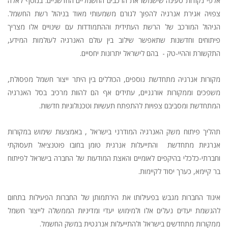
אלפי נקודות טעינה שישמשו את הרכבים החשמליים החדשניים. בנוסף לאלה
צפויה אגירת אנרגיה להפוך לגורם משמעותי מאוד בניהול רשת החשמל.
הניהול המורכב של הרשת העתידית וההתמודדות עם שינויים אלו מצריך
פיתוחים וחדשנות שתאפשר שילוב בין עולם האנרגיה לעולמות המידע,
התקשורת וההיי-טק - בהם לישראל יתרונות יחסיים.
מקורות אנרגיה מתחדשת נוספים, הכוללים בין היתר ייצור חשמל מפסולת,
משפכים וממקורות אורגניים, עתידים אף הם להוות מרכיב בסל האנרגיה
המתחדשת ומסביבם צפויות להתפתח תעשיות וטכנולוגיות חדשות.
תהליך פיתוח משק האנרגיה המודרני בישראל , באמצעות שימוש במקורות
אנרגיות מתחדשת והתייעלות אנרגית טומן בחובו פוטנציאל תעסוקתי
וחברתי-כלכלי בהיקפים לאומיים והאצת המודעות של החברה בישראל לפיתוח
בר קיימא, כערך יסוד לקיימות.
איגוד החברות מגבש בפעילותו את הירתמותן של החברות הפעילות בתחום
להגשמת יעדים נעלים אלו ולמימוש יעדי ומדיניות הממשלה לייצור חשמל
ממקורות מתחדשים בישראל ולהתייעלות אנרגטית במשק החשמל.