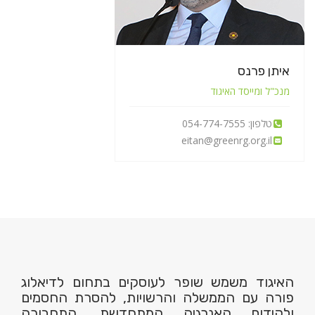
איתן פרנס
מנכ"ל ומייסד האיגוד
טלפון: 054-774-7555
eitan@greenrg.org.il
האיגוד משמש שופר לעוסקים בתחום לדיאלוג
פורה עם הממשלה והרשויות, להסרת החסמים
ולקידום האנרגיה המתחדשת, התחבורה