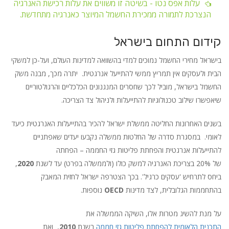
עלות אפס נטו - בשיטה זו משווים את עלות רכישת האנרגיה
הנצרכת לתמורה ממכירת החשמל המיוצר כאנרגיה מתחדשת.
קידום התחום בישראל
בישראל מחירי החשמל נמוכים למדי בהשוואה למדינות העולם, ועל-כן למשקי
הבית ולעסקים אין תמריץ ממשי להתייעל אנרגטית. יתרה מכך, מבנה משק
החשמל בישראל, מוביל לכך שחסרים המנגנונים הכלכליים והרגולטוריים
שיאפשרו שילוב טכנולוגיות להתייעלות ולניהול צד הצריכה.
בשנים האחרונות החליטה ממשלת ישראל להכיר בהתייעלות האנרגטית כיעד
לאומי. במסגרת סדרה של החלטות ממשלה נקבעו יעדים שאפתניים
להתייעלות אנרגטית והפחתת פליטות גזי החממה – הפחתה
של 20% בצריכת האנרגיה למשק כולו (ולממשלה בפרט) עד לשנת
2020
,
ביחס לתרחיש 'עסקים כרגיל'. בכך הצטרפה ישראל לחזית המאבק
בהתחממות הגלובלית, לצד מדינות
OECD
נוספות.
על מנת להשיג מטרות אלו, השיקה הממשלה את
התכנית הלאומית להפחתת פליטות גזי חממה
בשנת
2010
, ואת