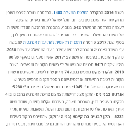
בשנת
2016
התקבלה
החלטת ממשלה
1403
. החלטה זו נועדה לפרט באופן
מדויק יותר את המנגנונים בעזרתם תוכל ישראל לעמוד ביעדים שהציבה
לעצמה בהחלטת הממשלה
542
. בנוסף, במסגרת ההחלטה הוגדרו משימות
של משרדי הממשלה השונים כולל מועדים להגשתם לאישור. בהמשך לכך,
בסוף שנת
2017
פורסמה
התכנית הלאומית להתייעלות אנרגטית
שגובשה
ע"י משרד האנרגיה ומטרתה להבטיח עמידה ביעדי הממשלה עד שנת
2030
.
כחלק מהתכנית, בפעימה הראשונה
ב־2017
אושרו מענקים בהיקף של
80
מיליון שקלים
ל־94
תכניות שהוגשו על ידי רשויות מקומיות ומפעלים. בשנת
2018
חולקו מענקים נוספים בגובה
74
מיליון ש"ח ליזמים, תעשיינים ורשויות
מקומיות לטובת התייעלות אנרגטית.ישנם מספר תקנים מרכזיים בשימוש
בבנייה ירוקה בישראל.
ת"י 1045: בידוד תרמי של בניינים
.
ת"י 5280:
אנרגיה בבניינים
-התקן מציג דרישות לצמצום צריכת האנרגיה במבנים ובו 4
חלקים: מעטפת בניין, מערכות תאורה, מערכות אקלום (חימום, אוורור ומיזוג
אוויר) ומערכות אלקטרו-מכניות (חימום מים, חשמל, משאבות ומעליות)
ת"י
5281
–
תקן לבנייה בת קיימא (בנייה ירוקה
) שהתייחס במקור ליעילות
האנרגטית של בנייני מגורים ומשרדים והורחב גם על מבני חינוך, מבני תיירות,