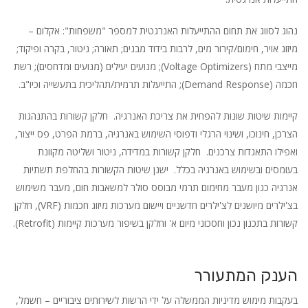
נהוג לסווג את תחום ההתייעלות האנרגטית למספר "משפחות": אקלום –
מיזוג אויר, חימום/קירור מים, לרבות בידוד מבנים; תאורה; ניטור, בקרה ופיקוד;
מייצבי מתח (Voltage Optimizers); מנועים יעילים (מנועים ומדחסים); רשת
חכמה (Demand Response); התייעלות תרמית/תהליכית בתעשייה וכיו"ב.
קיימות שיטות שונות להפחית את צריכת האנרגיה. חלקן קשורות בהתנהגות
הצרכן, חינוכו, ושינוי הרגלי ודפוסי השימוש באנרגיה, ברמת הפרט, פס ייצור,
ואפילו התאגדות צרכנים. חלקן קשורות במדידה, ניטור ושליטה מקוונת
בעומסים ובשימוש באנרגיה בכלל. ישנן שיטות הקשורות בהחלפת תשתיות
אנרגיה כגון מעבר מחימום תרמי מבוסס סולר למשאבות חום, מעבר משימוש
בצ'ילרים מיושנים לצ'ילרים חדשניים ויישום מערכות מיזוג חכמות (VRF), חלקן
קשורות בתכנון נכון וחסכוני מיום א' וחלקן בשיפור מערכות קיימות (Retrofit).
הענק המתעורר
בעקבות מימוש מדיניות הממשלה על ידי הרשות לשירותים ציבוריים – חשמל,