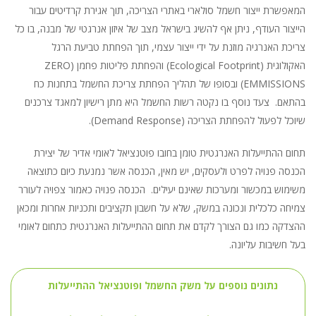
המאפשרת ייצור חשמל סולארי באתרי הצריכה, תוך אגירת קרדיטים עבור
הייצור העודף, ניתן אף להשיג בישראל מצב של איזון אנרגטי של מבנה, בו כל
צריכת האנרגיה מוזנת על ידי ייצור עצמי, תוך הפחתת טביעת הרגל
האקולוגית (Ecological Footprint) והפחתת פליטות פחמן (ZERO
EMMISSIONS) ובסופו של תהליך הפחתת צריכת החשמל בתחנות כח
בהתאם. צעד נוסף בו נקטה רשות החשמל היא מתן רישיון למאגד צרכנים
שיוכל לפעול להפחתת הצריכה (Demand Response).
תחום ההתייעלות האנרגטית טומן בחובו פוטנציאל לאומי אדיר של יצירת
הכנסה פנויה לפרט ולעסקים, יש מאין, הכנסה אשר נמנעת כיום כתוצאה
משימוש במכשור ומערכות שאינם יעילים. הכנסה פנויה כאמור צפויה לעורר
צמיחה כלכלית ונכונה במשק, שלא על חשבון תקציבים ותכניות אחרות ומכאן
ההצדקה כמו גם הצורך לקדם את תחום ההתייעלות האנרגטית כתחום לאומי
בעל חשיבות עליונה.
נתונים נוספים על משק החשמל ופוטנציאל ההתייעלות