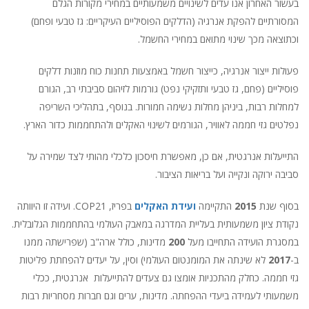
בעשור האחרון אנו עדים לשינויים משמעותיים במחירי מקורות הגלם
המסורתיים להפקת אנרגיה (הדלקים הפוסיליים העיקריים: גז טבעי ופחם)
וכתוצאה מכך שינוי מתואם במחירי החשמל.
פעולות ייצור אנרגיה, כייצור חשמל באמצעות תחנות כוח מוזנות דלקים
פוסיליים (פחם, גז טבעי ותזקיקי נפט) גורמות לזיהום סביבתי רב, הגורם
למחלות רבות, ביניהן מחלות נשימה חמורות. בנוסף, בתהליכי השריפה
נפלטים גזי חממה לאוויר, הגורמים לשינוי האקלים ולהתחממות כדור הארץ.
התייעלות אנרגטית, אם כן, מאפשרת חיסכון כלכלי מהותי לצד שמירה על
סביבה ירוקה ונקייה ועל בריאות הציבור.
בסוף שנת
2015
התקיימה
ועידת האקלים
בפריז, COP21. ועידה זו היוותה
נקודת ציון משמעותית בעליית המדרגה במאבק העולמי בהתחממות הגלובלית.
במסגרת הועידה התחייבו מעל
200
מדינות, כולל ארה"ב (שפרישתה ממנו
ב-
2017
לא שינתה את המומנטום העולמי) וסין, על יעדים להפחתת פליטות
גזי חממה. כחלק מהתכניות אומצו גם צעדים להתייעלות אנרגטית, ככלי
משמעותי לעמידה ביעדי ההפחתה. מדינות, ערים וגם חברות מסחריות רבות