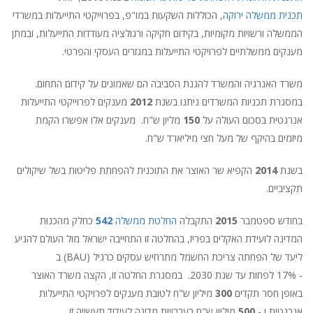
תכנית ממשלה ירוקה
, הכוללות השקעות במו"פ, בפרוייקטי התייעלות במשרדי
הממשלה ורשויות מקומיות, בקידום חקיקה ורגולציה מעודדות התייעלות, ובמתן
מענקים ממשלתיים לפרויקטי התייעלות במגזרים העסקי והפרטי.
משרד האנרגיה והמשרד להגנת הסביבה הם שאמונים על קידום התחום.
במסגרת תכניות המשרדים ניתנו בשנת
2012
מענקים לפרוייקטי התייעלות
אנרגטית בסכום העולה על
150
מליון ש"ח. מענקים אלו אפשרו הקמת
מיזמים בהיקף של מעל חצי מיליארד ש"ח.
בשנת
2014
הקפיא שר האוצר את התוכנית להפחתת פליטות בשל שיקולים
תקציביים.
בחודש ספטמבר
2015
התקבלה
החלטת ממשלה
542
כחלק מהכנות
המדינה לועידת האקלים בפריז, בהחלטה זו התחייבה ישראל מול העולם להגיע
ליעד של הפחתה צריכת החשמל מתרחיש עסקים כרגיל (BAU) ב
- 17% לפחות עד שנת 2030. במסגרת החלטה זו, הקצה משרד האוצר
באופן חסר תקדים
300
מיליון ש"ח לטובת מענקים לפרויקטי התייעלות
אנרגטית ו -
500
מיליון ש"ח בערבויות מדינה לעידוד תעשייה זו.